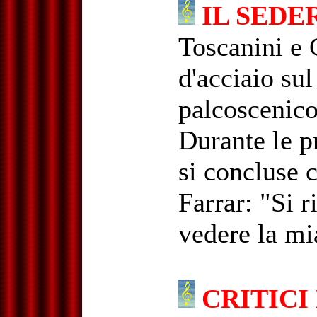
IL SEDE
Toscanini e 
d'acciaio sul
palcoscenico
Durante le p
si concluse c
Farrar: "Si r
vedere la mia
CRITICI 