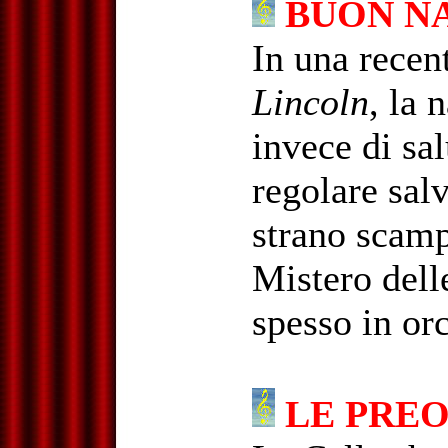
BUON NA
In una recen
Lincoln
, la 
invece di sal
regolare sal
strano scamp
Mistero delle
spesso in or
LE PREO