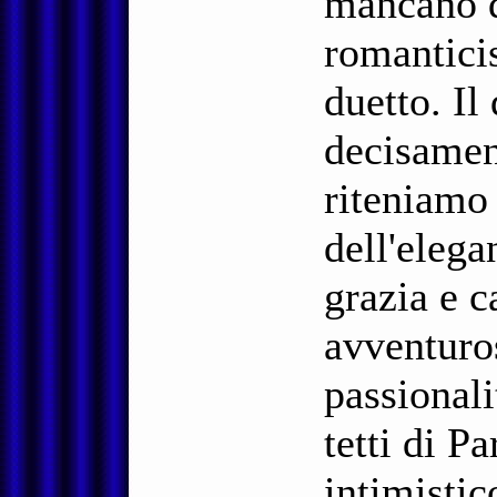
mancano qu
romantici
duetto. Il
decisamen
riteniamo
dell'elega
grazia e c
avventuros
passional
tetti di P
intimistic