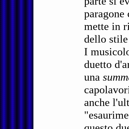
parte si e
paragone
mette in r
dello sti
I musicol
duetto d'a
una
sum
capolavor
anche l'ul
"esaurime
questo due