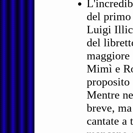
L'incredib
del primo 
Luigi Ill
del libret
maggiore q
Mimì e Rod
proposito 
Mentre ne
breve, ma 
cantate a 