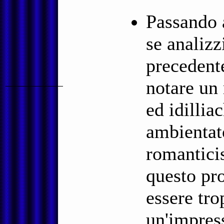
Passando 
se analiz
preceden
notare un 
ed idilli
ambientat
romantici
questo pr
essere tro
un'impres