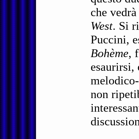
che vedrà 
West
. Si r
Puccini, 
Bohème
, 
esaurirsi,
melodico-
non ripeti
interessa
discussio