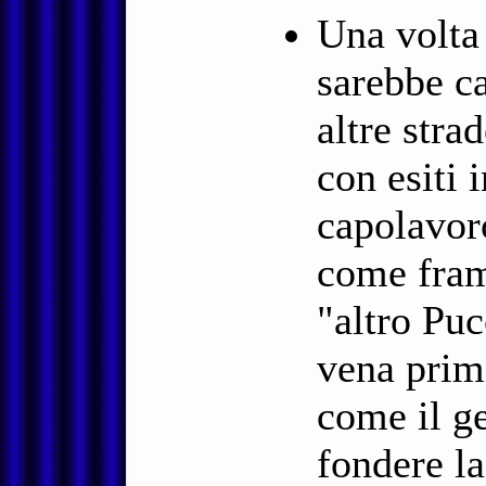
Una volta 
sarebbe ca
altre strad
con esiti 
capolavor
come fram
"altro Puc
vena primi
come il g
fondere l