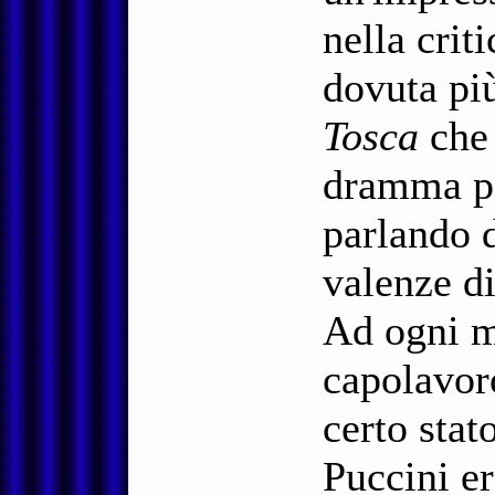
nella crit
dovuta più
Tosca
che 
dramma p
parlando 
valenze di
Ad ogni m
capolavo
certo stat
Puccini er