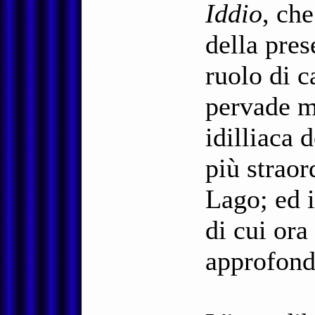
Iddio
, che
della pre
ruolo di c
pervade mo
idilliaca 
più straor
Lago; ed i
di cui ora
approfond