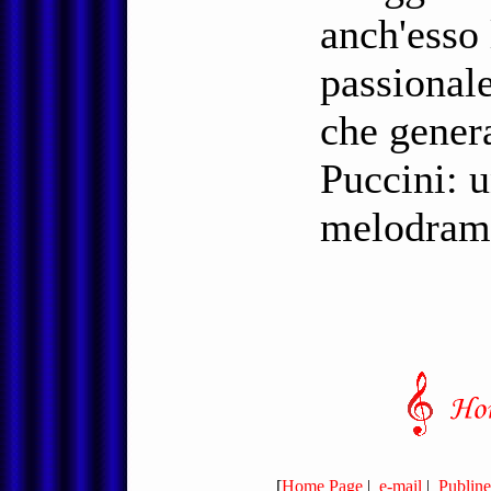
anch'esso
passional
che gener
Puccini: 
melodramm
[
Home Page
|
e-mail
|
Publine