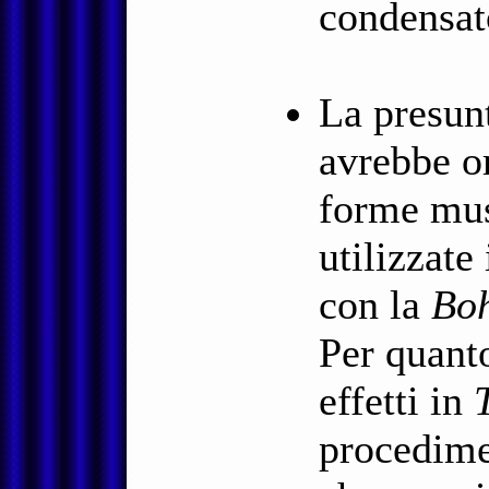
condensat
La presun
avrebbe or
forme mus
utilizzate
con la
Bo
Per quanto
effetti in
procedimen