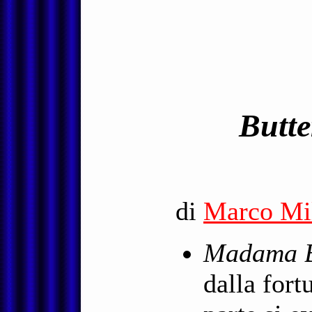
Butte
di
Marco Mi
Madama B
dalla fort